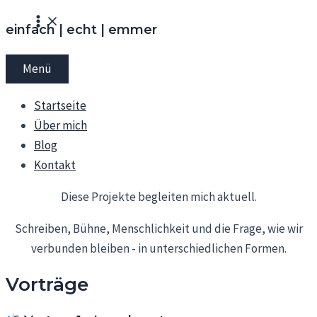
Zum
Main
einfach | echt | emmer
Menu
Inhalt
springen
Menü
Startseite
Über mich
Blog
Kontakt
Diese Projekte begleiten mich aktuell.
Schreiben, Bühne, Menschlichkeit und die Frage, wie wir
verbunden bleiben - in unterschiedlichen Formen.
Vorträge