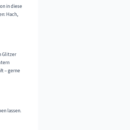
on in diese
en: Hach,
 Glitzer
htern
ft – gerne
ben lassen.