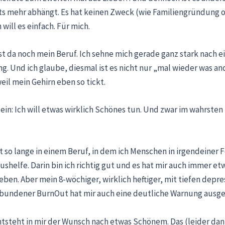
ts mehr abhängt. Es hat keinen Zweck (wie Familiengründung o
 will es einfach. Für mich.
t da noch mein Beruf. Ich sehne mich gerade ganz stark nach e
g. Und ich glaube, diesmal ist es nicht nur „mal wieder was an
il mein Gehirn eben so tickt.
 ein: Ich will etwas wirklich Schönes tun. Und zwar im wahrsten
zt so lange in einem Beruf, in dem ich Menschen in irgendeiner 
ushelfe. Darin bin ich richtig gut und es hat mir auch immer et
ben. Aber mein 8-wöchiger, wirklich heftiger, mit tiefen depre
bundener BurnOut hat mir auch eine deutliche Warnung ausg
tsteht in mir der Wunsch nach etwas Schönem. Das (leider da