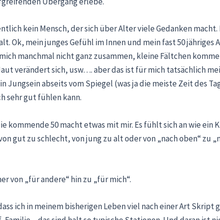
iefgreifenden Übergang erlebe.
entlich kein Mensch, der sich über Alter viele Gedanken macht. 
alt. Ok, mein junges Gefühl im Innen und mein fast 50 jähriges
 mich manchmal nicht ganz zusammen, kleine Fältchen komme
aut verändert sich, usw…. aber das ist für mich tatsächlich me
in Jungsein abseits vom Spiegel (was ja die meiste Zeit des Tag
h sehr gut fühlen kann.
ie kommende 50 macht etwas mit mir. Es fühlt sich an wie ein 
von gut zu schlecht, von jung zu alt oder von „nach oben“ zu „
r von „für andere“ hin zu „für mich“.
dass ich in meinem bisherigen Leben viel nach einer Art Skript 
, Familie – das sind halt so typische Stationen. Und daran ist ni