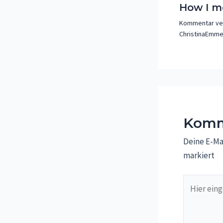
How I m
Kommentar ve
ChristinaEmme
Komm
Deine E-Mai
markiert
Hier
eingeben