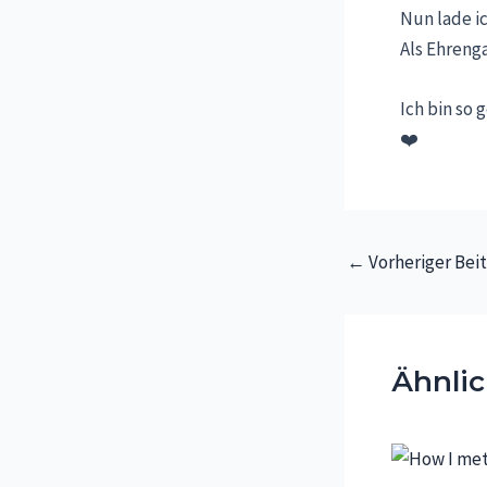
Nun lade ic
Als Ehreng
Ich bin so 
❤️
Beitragsnavigatio
←
Vorheriger Bei
Ähnlic