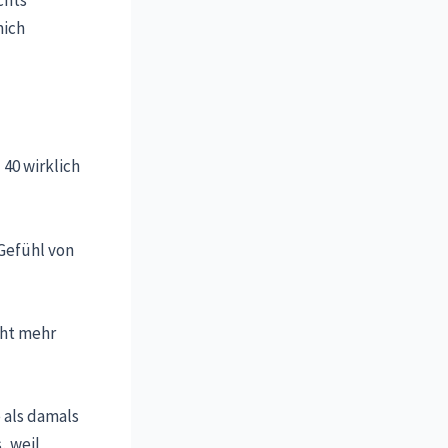
mich
 40 wirklich
 Gefühl von
cht mehr
 als damals
, weil