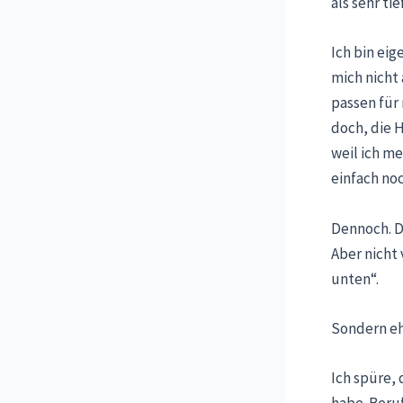
als sehr t
Ich bin eig
mich nicht 
passen für
doch, die H
weil ich me
einfach noc
Dennoch. D
Aber nicht 
unten“.
Sondern ehe
Ich spüre, 
habe. Beruf