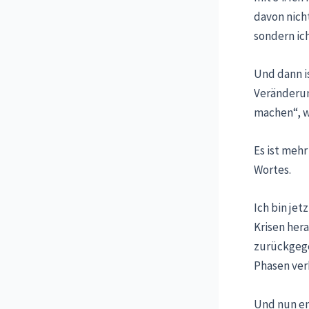
davon nich
sondern ich
Und dann is
Veränderun
machen“, we
Es ist mehr
Wortes.
Ich bin jet
Krisen hera
zurückgege
Phasen ver
Und nun en