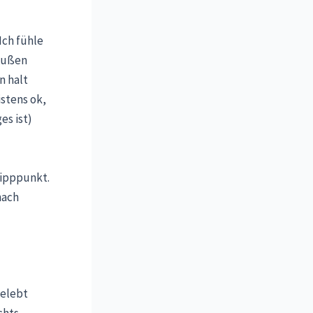
Ich fühle
 Außen
n halt
istens ok,
es ist)
Kipppunkt.
nach
gelebt
chts