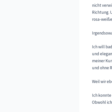
nicht verw
Richtung. 
rosa-weiße
Irgendsowas
Ich will ba
und elegan
meiner Kun
und ohne R
Weil wir eb
Ich konnte 
Obwohl ich 