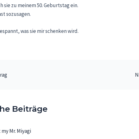
h sie zu meinem 50. Geburtstag ein.
ast sozusagen.
gespannt, was sie mir schenken wird.
n
trag
N
he Beiträge