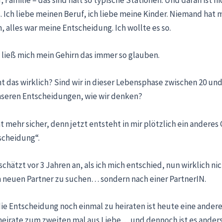
. Ich liebe meinen Beruf, ich liebe meine Kinder. Niemand hat 
 alles war meine Entscheidung. Ich wollte es so.
ließ mich mein Gehirn das immer so glauben.
 das wirklich? Sind wir in dieser Lebensphase zwischen 20 und
 unseren Entscheidungen, wie wir denken?
ht mehr sicher, denn jetzt entsteht in mir plötzlich ein anderes
scheidung“.
schätzt vor 3 Jahren an, als ich mich entschied, nun wirklich ni
 neuen Partner zu suchen… sondern nach einer PartnerIN.
ie Entscheidung noch einmal zu heiraten ist heute eine andere
h heirate zum zweiten mal aus Liebe… und dennoch ist es anders