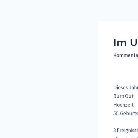
Zum
Inhalt
springen
Im 
Kommentar
Dieses Jahr 
Burn Out
Hochzeit
50. Geburt
3 Ereigniss