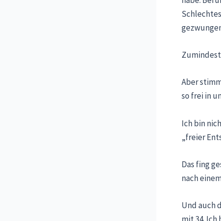
Schlechtes
gezwungen,
Zumindest 
Aber stimmt
so frei in
Ich bin nic
„freier Ent
Das fing ge
nach einem
Und auch d
mit 34. Ic