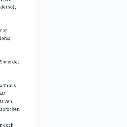
der so),
iner
deres
 Sinne des
Form aus
was
ssiven
esprochen.
nn doch