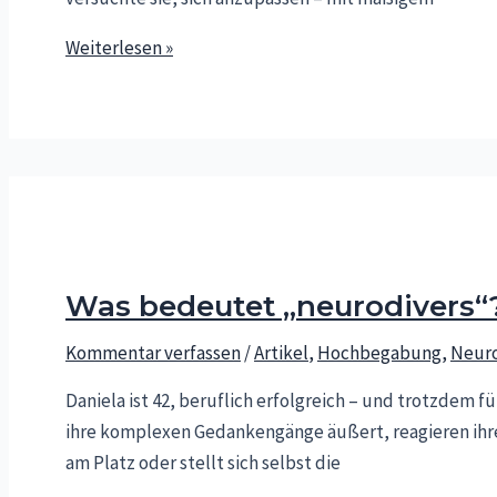
Anders
Weiterlesen »
sein:
Fluch
oder
Geschenk?
Was bedeutet „neurodivers“
Kommentar verfassen
/
Artikel
,
Hochbegabung
,
Neuro
Daniela ist 42, beruflich erfolgreich – und trotzdem fü
ihre komplexen Gedankengänge äußert, reagieren ihre Ko
am Platz oder stellt sich selbst die