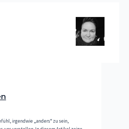
en
efühl, irgendwie „anders“ zu sein,
s uns vorstellen. In diesem Artikel zeige