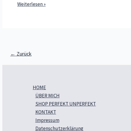
Was
Weiterlesen »
bedeutet
„neurodivers“?
Und
was
hat
Seitennummerierung
Hochbegabung
←
Zurück
der
damit
Beiträge
zu
tun?
HOME
ÜBER MICH
SHOP PERFEKT UNPERFEKT
KONTAKT
Impressum
Datenschutzerklärung