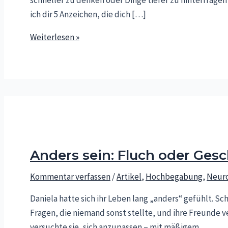
ich dir 5 Anzeichen, die dich […]
Bin
Weiterlesen »
ich
hochbegabt?
5
Anzeichen,
die
dich
überraschen
werden
Anders sein: Fluch oder Ges
Kommentar verfassen
/
Artikel
,
Hochbegabung
,
Neuro
Daniela hatte sich ihr Leben lang „anders“ gefühlt. Sch
Fragen, die niemand sonst stellte, und ihre Freunde v
versuchte sie, sich anzupassen – mit mäßigem