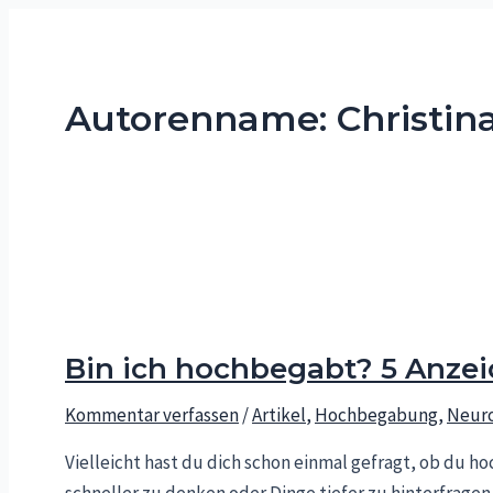
Zum
Inhalt
springen
Autorenname: Christi
Bin ich hochbegabt? 5 Anzei
Kommentar verfassen
/
Artikel
,
Hochbegabung
,
Neuro
Vielleicht hast du dich schon einmal gefragt, ob du h
schneller zu denken oder Dinge tiefer zu hinterfragen 