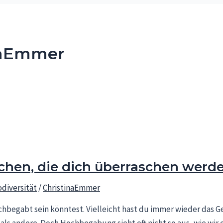
naEmmer
chen, die dich überraschen werd
diversität
/
ChristinaEmmer
ochbegabt sein könntest. Vielleicht hast du immer wieder das G
als andere. Doch Hochbegabung sieht oft nicht so aus, wie wir e